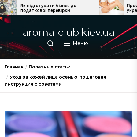
Перейти
ти бізнес до
Професійна косметика
перевірки
українського виробництв
к
домашнього догляду
содержимому
aroma-club.kiev.ua
Меню
Главная
Полезные статьи
Уход за кожей лица осенью: пошаговая
инструкция с советами