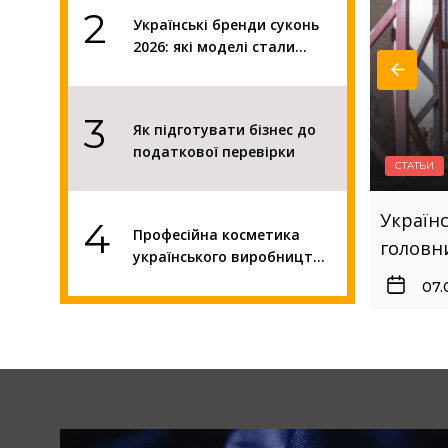
2
Українські бренди суконь
2026: які моделі стали
головним трендом сезону
3
Як підготувати бізнес до
податкової перевірки
СТАТЬИ
енди суконь 2026: які моделі стали
Як підг
4
Професійна косметика
ендом сезону
українського виробництва
05.
для домашнього догляду
5
Кращі компанії з продажу
СЕС для бізнесу
Приватний дитячий