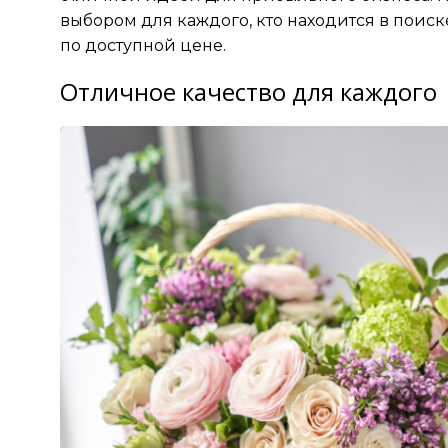
выбором для каждого, кто находится в поис
5
по доступной цене.
Кращі компанії з продажу
СЕС для бізнесу
Отличное качество для каждого
6
Приватний дитячий
садок: що повинно бути
включено у програму
розвитку дитини
7
ТОП українських брендів
доглядової косметики
8
Найкращі
онлайн‑кінотеатри для
фільмів в HD якості
українською