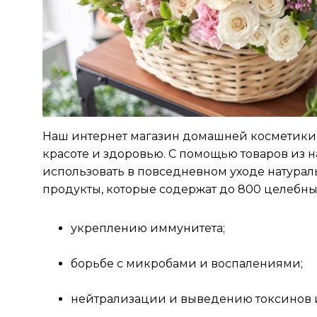
9
ТОП-10 форматов кофе
самообслуживания: где
плюсов больше, чем
минусов
10
5 лайфхаков, как
продлить стойкость
макияжа летом
Наш интернет магазин домашней косметики со
красоте и здоровью. С помощью товаров из 
использовать в повседневном уходе натура
продукты, которые содержат до 800 целебны
укреплению иммунитета;
борьбе с микробами и воспалениями;
нейтрализации и выведению токсинов из