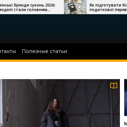
:
Як підготувати бізнес до
податкової перевірки
нтакты
Полезные статьи
М