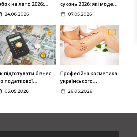
бок на лето 2026:
суконь 2026: які моделі
лавный топ сезона
стали головним
24.06.2026
07.05.2026
трендом сезону
СТАТЬИ
рофесійна косметика українського виробництва
к підготувати бізнес
Професійна косметика
ля домашнього догляду
о податкової
українського
26.03.2026
еревірки
виробництва для
05.05.2026
26.03.2026
домашнього догляду