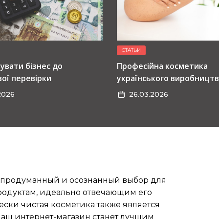
СТАТЬИ
тувати бізнес до
Професійна косметика
ої перевірки
українського виробництв
домашнього догляду
2026
26.03.2026
о продуманный и осознанный выбор для
родуктам, идеально отвечающим его
ки чистая косметика также является
Наш интернет-магазин станет лучшим