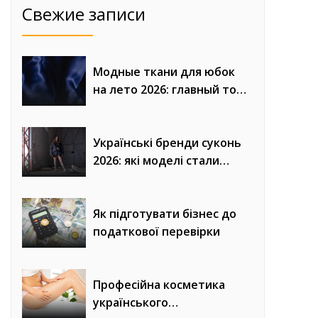
Свежие записи
Модные ткани для юбок
на лето 2026: главный топ
сезона
Українські бренди суконь
2026: які моделі стали
головним трендом сезону
Як підготувати бізнес до
податкової перевірки
Професійна косметика
українського