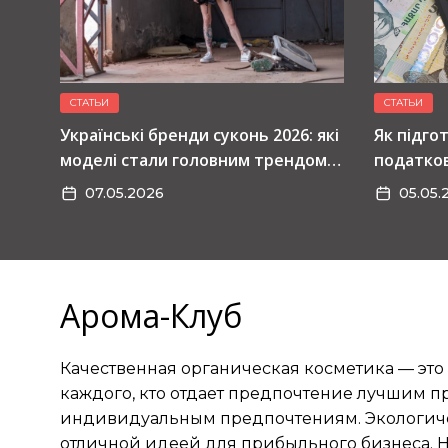
макияжа летом
1
Модные ткани для юбок
на лето 2026: главный топ
СТАТЬИ
СТАТЬИ
сезона
Українські бренди суконь 2026: які
Як підго
моделі стали головним трендом
податков
2
Українські бренди суконь
сезону
07.05.2026
05.05.
2026: які моделі стали
головним трендом сезону
3
Як підготувати бізнес до
Арома-Клуб
податкової перевірки
Качественная органическая косметика — эт
4
Професійна косметика
каждого, кто отдает предпочтение лучшим п
українського виробництва
индивидуальным предпочтениям. Экологичес
для домашнього догляду
отличной идеей для прибыльного бизнеса. 