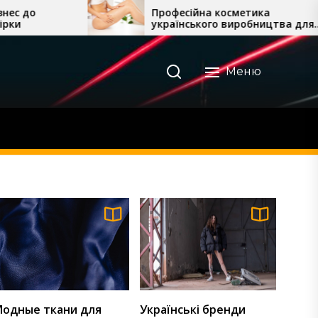
Професійна косметика
Кращі комп
українського виробництва для
для бізнесу
домашнього догляду
Меню
одные ткани для
Українські бренди