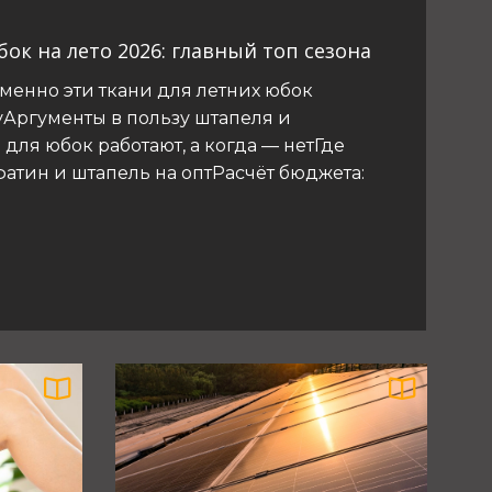
ок на лето 2026: главный топ сезона
енно эти ткани для летних юбок
уАргументы в пользу штапеля и
 для юбок работают, а когда — нетГде
атин и штапель на оптРасчёт бюджета: