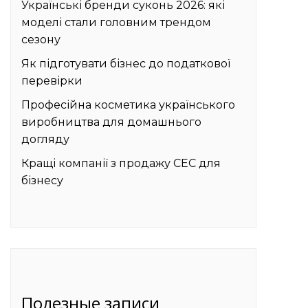
Українські бренди суконь 2026: які
моделі стали головним трендом
сезону
Як підготувати бізнес до податкової
перевірки
Професійна косметика українського
виробництва для домашнього
догляду
Кращі компанії з продажу СЕС для
бізнесу
Полезные записи