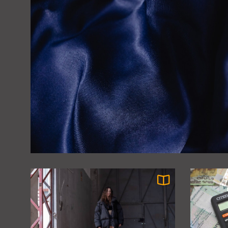
6
садок: що повинно бути
включено у програму
розвитку дитини
7
ТОП українських брендів
доглядової косметики
8
Найкращі
онлайн‑кінотеатри для
фільмів в HD якості
українською
9
ТОП-10 форматов кофе
самообслуживания: где
плюсов больше, чем
минусов
10
5 лайфхаков, как
продлить стойкость