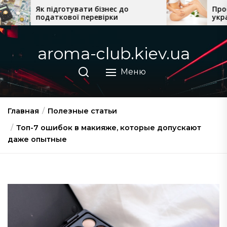
Перейти
ати бізнес до
Професійна косметика
 перевірки
українського виробницт
к
домашнього догляду
содержимому
aroma-club.kiev.ua
Меню
Главная
Полезные статьи
Топ-7 ошибок в макияже, которые допускают
даже опытные