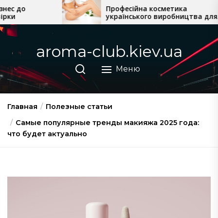
Перейти
Професійна косметика
Кра
українського виробництва для
для 
к
домашнього догляду
содержимому
aroma-club.kiev.ua
Меню
Главная
Полезные статьи
Самые популярные тренды макияжа 2025 года:
что будет актуально