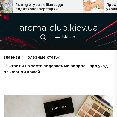
Перейти
ти бізнес до
Професійна косметика
перевірки
українського виробництв
к
домашнього догляду
содержимому
aroma-club.kiev.ua
Меню
Главная
Полезные статьи
Ответы на часто задаваемые вопросы про уход
за жирной кожей