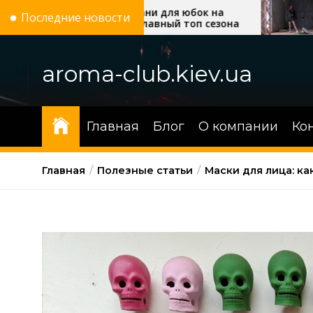
Перейти
дные ткани для юбок на
Українські бренд
Последние новости
то 2026: главный топ сезона
які моделі стал
к
трендом сезону
содержимому
aroma-club.kiev.ua
Главная
Блог
О компании
Ко
Главная
Полезные статьи
Маски для лица: к