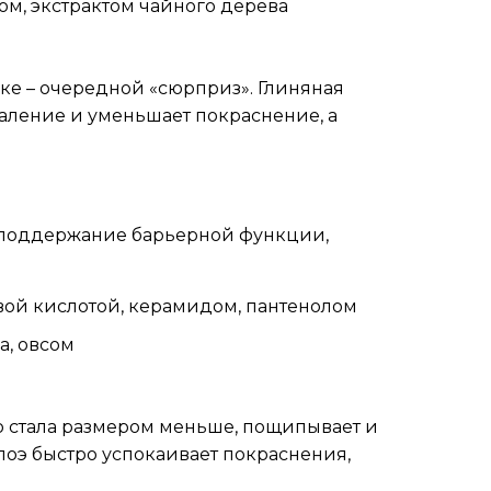
ом, экстрактом чайного дерева
ке – очередной «сюрприз». Глиняная
аление и уменьшает покраснение, а
 поддержание барьерной функции,
вой кислотой, керамидом, пантенолом
а, овсом
то стала размером меньше, пощипывает и
лоэ быстро успокаивает покраснения,