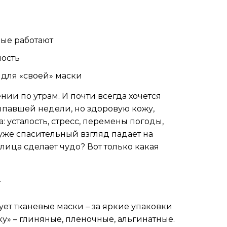
рые работают
мость
 для «своей» маски
ении по утрам. И почти всегда хочется
ыпавшей недели, но здоровую кожу,
: усталость, стресс, перемены погоды,
уже спасительный взгляд падает на
лица сделает чудо? Вот только какая
т
ет тканевые маски – за яркие упаковки
ку» – глиняные, пленочные, альгинатные.