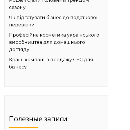
моделі стали головним трендом
сезону
Як підготувати бізнес до податкової
перевірки
Професійна косметика українського
виробництва для домашнього
догляду
Кращі компанії з продажу СЕС для
бізнесу
Полезные записи