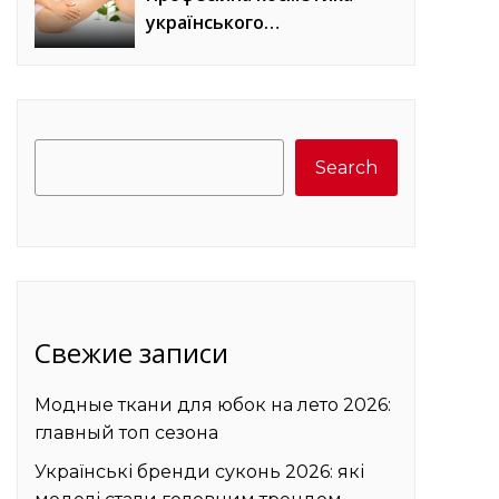
українського
виробництва для
домашнього догляду
Search
Search
Свежие записи
Модные ткани для юбок на лето 2026:
главный топ сезона
Українські бренди суконь 2026: які