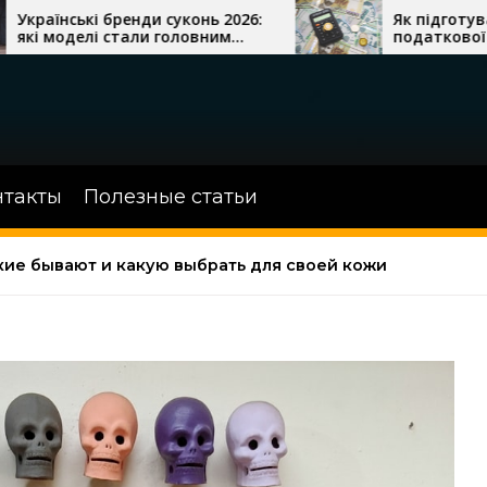
и суконь 2026:
Як підготувати бізнес до
и головним
податкової перевірки
нтакты
Полезные статьи
акие бывают и какую выбрать для своей кожи