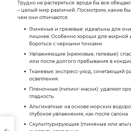
Трудно не растеряться: вроде бы все обещаю
– целый мир различий. Посмотрим, какие б
чем они отличаются.
Глиняные и грязевые: идеальны для очи
лишнее. Особенно хороши для жирной 
бороться с черными точками.
Увлажняющие (кремовые, гелевые): спа
или после долгого пребывания в кон
Тканевые: экспресс-уход, сочетающий ра
осветления.
Пленочные (пилинг-маски): удаляют ор
гладкость.
Альгинатные: на основе морских водор
глубокое увлажнение, как после салона.
Скульптурирующие (глиняные или альгина
ия