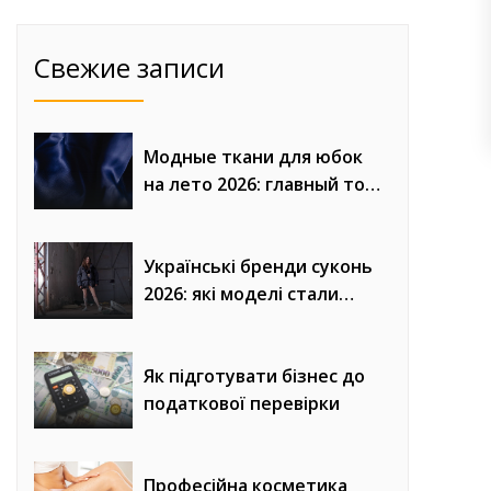
Свежие записи
Модные ткани для юбок
на лето 2026: главный топ
сезона
Українські бренди суконь
2026: які моделі стали
головним трендом сезону
Як підготувати бізнес до
податкової перевірки
Професійна косметика