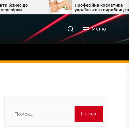
Професійна косметика
українського виробництва для
домашнього догляду
Меню
Найти: