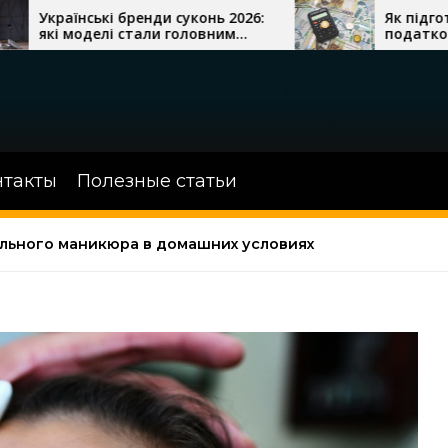
енди суконь 2026:
Як підготувати бізнес до
али головним
податкової перевірки
ну
нтакты
Полезные статьи
льного маникюра в домашних условиях