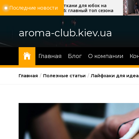
Перейти
Модные ткани для юбок на
Українські бр
Последние новости
лето 2026: главный топ сезона
які моделі ст
к
трендом сезо
содержимому
aroma-club.kiev.ua
Главная
Блог
О компании
Ко
Главная
Полезные статьи
Лайфхаки для идеа