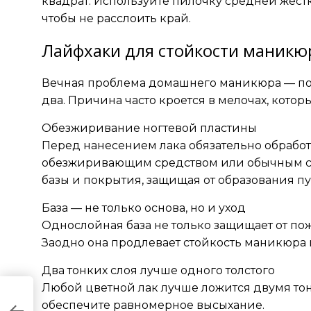
квадрат. Используйте пилочку средней жёст
чтобы не расслоить край.
Лайфхаки для стойкости маникю
Вечная проблема домашнего маникюра — пок
два. Причина часто кроется в мелочах, котор
Обезжиривание ногтевой пластины
Перед нанесением лака обязательно обрабо
обезжиривающим средством или обычным сп
базы и покрытия, защищая от образования п
База — не только основа, но и уход
Однослойная база не только защищает от пож
Заодно она продлевает стойкость маникюра 
Два тонких слоя лучше одного толстого
Любой цветной лак лучше ложится двумя тон
обеспечите равномерное высыхание.