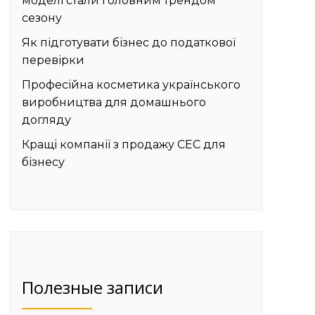
моделі стали головним трендом
сезону
Як підготувати бізнес до податкової
перевірки
Професійна косметика українського
виробництва для домашнього
догляду
Кращі компанії з продажу СЕС для
бізнесу
Полезные записи