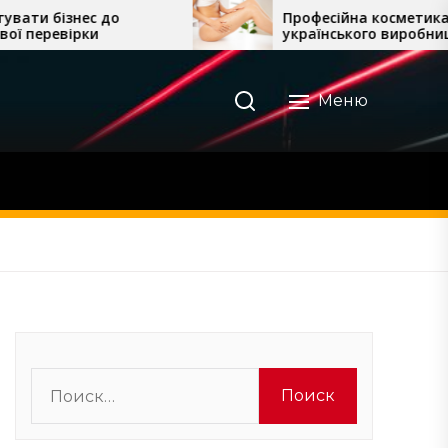
Професійна косметика
українського виробництва для
домашнього догляду
Меню
Найти: