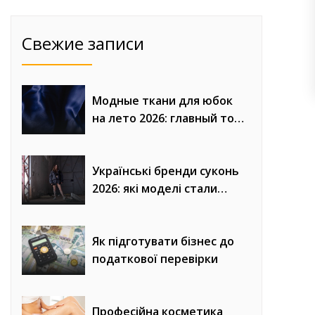
Свежие записи
Модные ткани для юбок
на лето 2026: главный топ
сезона
Українські бренди суконь
2026: які моделі стали
головним трендом сезону
Як підготувати бізнес до
податкової перевірки
Професійна косметика