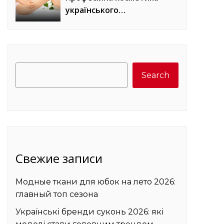
українського
виробництва для
домашнього догляду
Search
Search
Свежие записи
Модные ткани для юбок на лето 2026:
главный топ сезона
Українські бренди суконь 2026: які