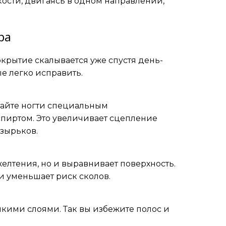
кости, двигаясь в одном направлении,
ра
рытие скалывается уже спустя день-
ые легко исправить.
тайте ногти специальным
иртом. Это увеличивает сцепление
узырьков.
елтения, но и выравнивает поверхность.
и уменьшает риск сколов.
кими слоями. Так вы избежите полос и