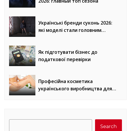
2026: главный топ сезона
Українські бренди суконь 2026:
які моделі стали головним
трендом сезону
Як підготувати бізнес до
податкової перевірки
Професійна косметика
українського виробництва для
домашнього догляду
Search
Search