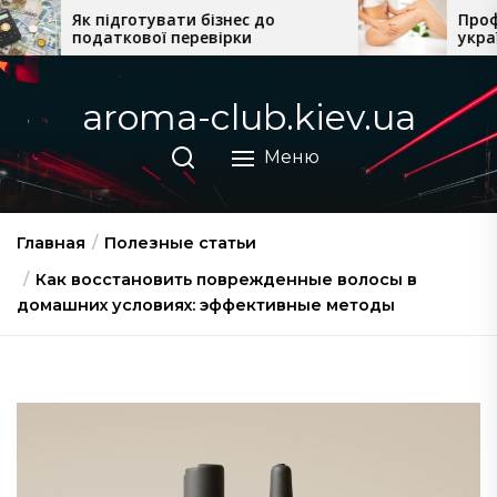
Перейти
ати бізнес до
Професійна косметика
 перевірки
українського виробницт
к
домашнього догляду
содержимому
aroma-club.kiev.ua
Меню
Главная
Полезные статьи
Как восстановить поврежденные волосы в
домашних условиях: эффективные методы