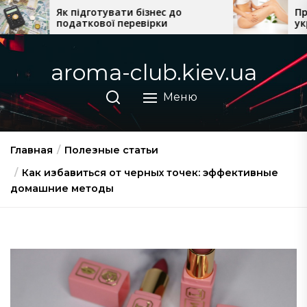
Перейти
тувати бізнес до
Професійна косметика
ої перевірки
українського виробни
к
домашнього догляду
содержимому
aroma-club.kiev.ua
Меню
Главная
Полезные статьи
Как избавиться от черных точек: эффективные
домашние методы