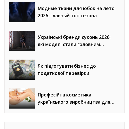
Модные ткани для юбок на лето
2026: главный топ сезона
Українські бренди суконь 2026:
які моделі стали головним
трендом сезону
Як підготувати бізнес до
податкової перевірки
Професійна косметика
українського виробництва для
домашнього догляду