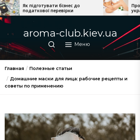
Перейти
ати бізнес до
Професійна косметика
 перевірки
українського виробницт
к
домашнього догляду
содержимому
aroma-club.kiev.ua
Меню
Главная
Полезные статьи
Домашние маски для лица: рабочие рецепты и
советы по применению