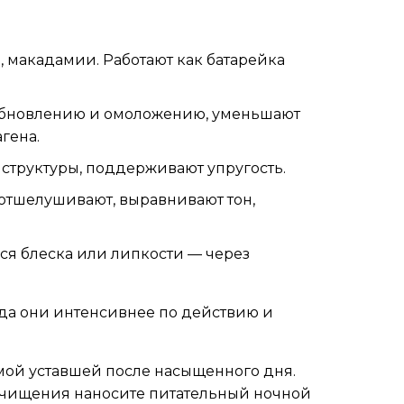
, макадамии. Работают как батарейка
 обновлению и омоложению, уменьшают
гена.
структуры, поддерживают упругость.
отшелушивают, выравнивают тон,
ься блеска или липкости — через
гда они интенсивнее по действию и
мой уставшей после насыщенного дня.
 очищения наносите питательный ночной