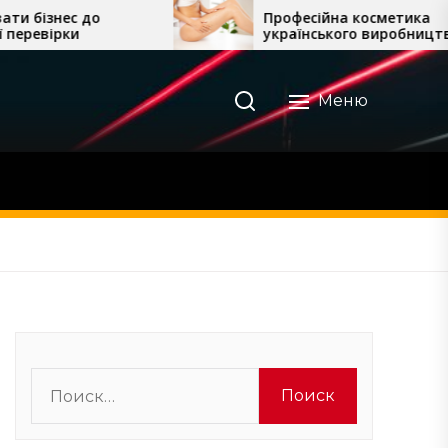
Професійна косметика
українського виробництва для
домашнього догляду
Меню
Найти: