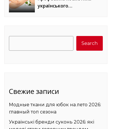
українського
виробництва для
домашнього догляду
Search
Search
Свежие записи
Модные ткани для юбок на лето 2026:
главный топ сезона
Українські бренди суконь 2026: які