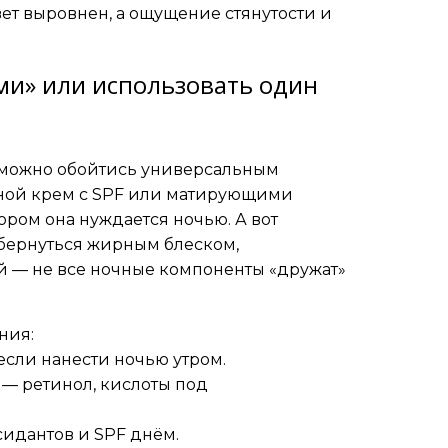
ет выровнен, а ощущение стянутости и
ми» или использовать один
ли можно обойтись универсальным
вной крем с SPF или матирующими
ором она нуждается ночью. А вот
бернуться жирным блеском,
 — не все ночные компоненты «дружат»
ния:
если нанести ночью утром.
 — ретинол, кислоты под
сидантов и SPF днём.