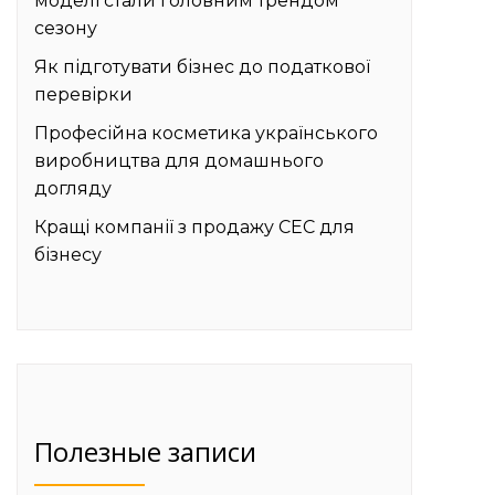
моделі стали головним трендом
сезону
Як підготувати бізнес до податкової
перевірки
Професійна косметика українського
виробництва для домашнього
догляду
Кращі компанії з продажу СЕС для
бізнесу
Полезные записи