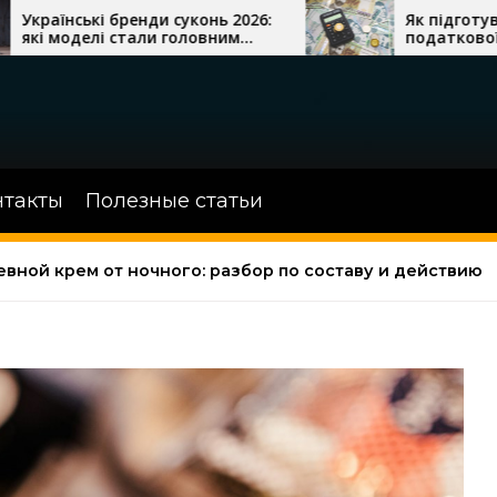
ди суконь 2026:
Як підготувати бізнес до
ли головним
податкової перевірки
нтакты
Полезные статьи
евной крем от ночного: разбор по составу и действию