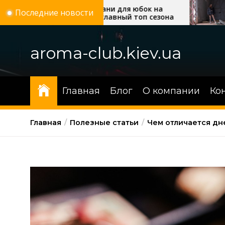
Перейти
одные ткани для юбок на
Українські брен
Последние новости
то 2026: главный топ сезона
які моделі ста
к
трендом сезону
содержимому
aroma-club.kiev.ua
Главная
Блог
О компании
Ко
Главная
Полезные статьи
Чем отличается дн