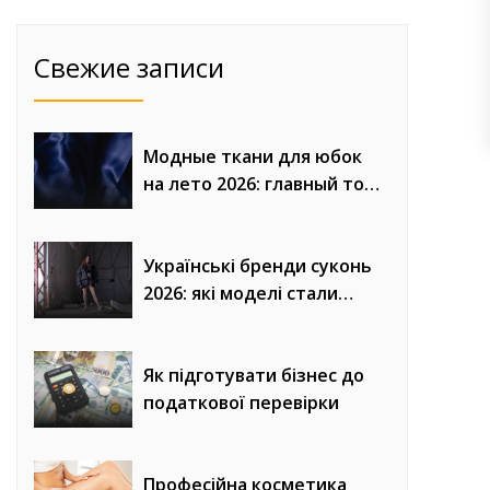
Свежие записи
Модные ткани для юбок
на лето 2026: главный топ
сезона
Українські бренди суконь
2026: які моделі стали
головним трендом сезону
Як підготувати бізнес до
податкової перевірки
Професійна косметика