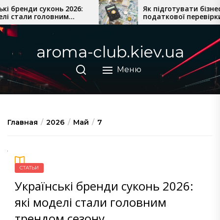
Перейти
 бренди суконь 2026:
Як підготувати бізнес д
 стали головним
податкової перевірки
к
езону
содержимому
aroma-club.kiev.ua
Меню
Главная
2026
Май
7
СТАТЬИ
Українські бренди суконь 2026:
які моделі стали головним
трендом сезону