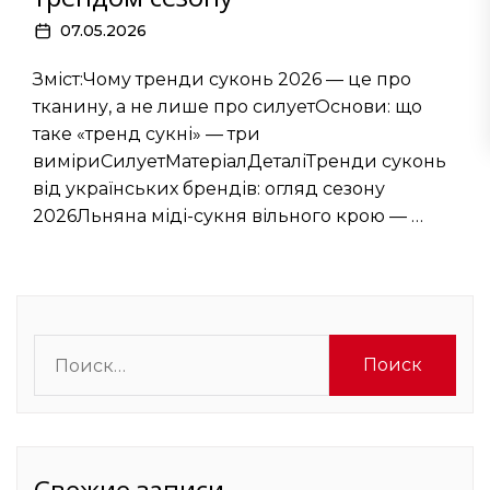
07.05.2026
Зміст:Чому тренди суконь 2026 — це про
тканину, а не лише про силуетОснови: що
таке «тренд сукні» — три
виміриСилуетМатеріалДеталіТренди суконь
від українських брендів: огляд сезону
2026Льняна міді-сукня вільного крою — …
Найти:
Свежие записи