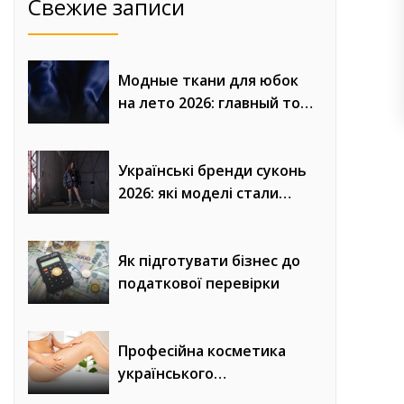
Свежие записи
Модные ткани для юбок
на лето 2026: главный топ
сезона
Українські бренди суконь
2026: які моделі стали
головним трендом сезону
Як підготувати бізнес до
податкової перевірки
Професійна косметика
українського
виробництва для