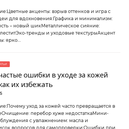
е:Цветные акценты: взрыв оттенков и игра с
еи для вдохновения:Графика и минимализм:
сть – новый шикМеталлическое сияние:
леститЭко-тренды и уходовые текстурыАкцент
ы: ярко…
АТЬИ
частые ошибки в уходе за кожей
как их избежать
25
е:Почему уход за кожей часто превращается в
Очищение: перебор хуже недостаткаМини-
блуждения с увлажнением: масла и
исок вопросов для самопроверки:Ошибки при