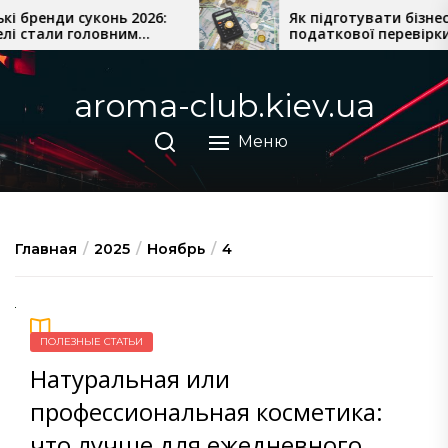
Перейти
бренди суконь 2026:
Як підготувати бізнес до
стали головним
податкової перевірки
к
зону
содержимому
aroma-club.kiev.ua
Меню
Главная
2025
Ноябрь
4
ПОЛЕЗНЫЕ СТАТЬИ
Натуральная или
профессиональная косметика:
что лучше для ежедневного